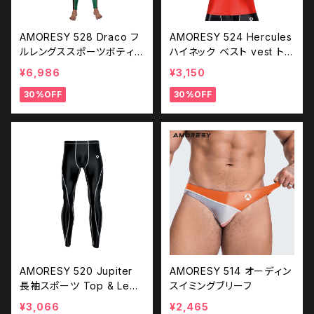
AMORESY 528 Draco フ
AMORESY 524 Hercules
ルレングススポーツボティス
ハイネック ベスト vest トッ
ーツ
プス 袖なし
¥6,986
¥3,150
30%OFF
30%OFF
AMORESY 520 Jupiter
AMORESY 514 オーディン
長袖スポーツ Top & Legg
スイミングブリーフ
ings (Leggingsのみ)
¥3,066
¥2,465