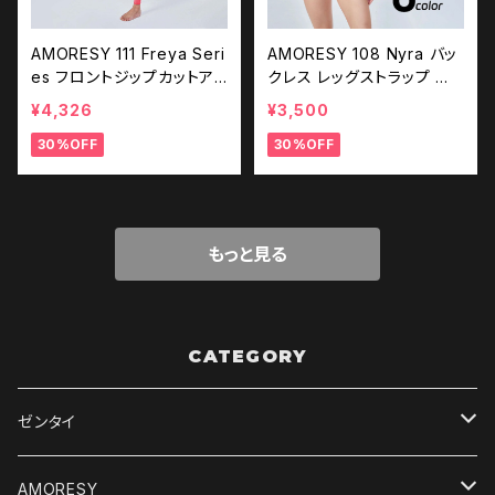
AMORESY 111 Freya Seri
AMORESY 108 Nyra バッ
es フロントジップカットア
クレス レッグストラップ 水
ウトキャットスーツ
着
¥4,326
¥3,500
30%OFF
30%OFF
もっと見る
CATEGORY
ゼンタイ
デジタルコンテンツ
AMORESY