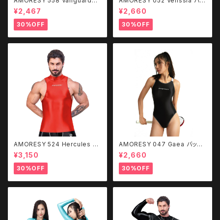
AMORESY 558 Vanguardメ
AMORESY 052 Velissia バッ
ンズ極薄シースルーパンツ
クレス水着
¥2,467
¥2,660
30%OFF
30%OFF
AMORESY 524 Hercules ハ
AMORESY 047 Gaea バック
イネック ベスト vest トップス
レス水着
¥3,150
¥2,660
袖なし
30%OFF
30%OFF