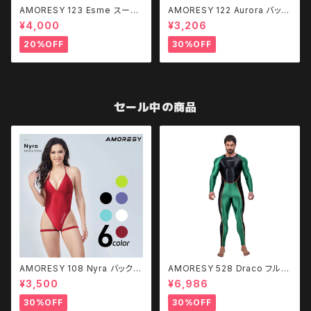
AMORESY 123 Esme スーパ
AMORESY 122 Aurora バック
ーハイレグバックレス水着（コス
レス水着（Mizugi Spaceコラ
¥4,000
¥3,206
ホリック コラボ商品）
ボ商品）
20%OFF
30%OFF
セール中の商品
AMORESY 108 Nyra バックレ
AMORESY 528 Draco フルレ
ス レッグストラップ 水着
ングススポーツボティスーツ
¥3,500
¥6,986
30%OFF
30%OFF