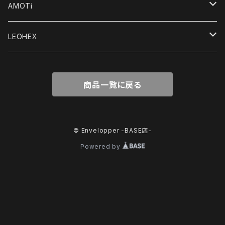
オリジナルゼンタイ
レディース
AMOTi
キャットスーツ＆ユニタード
輸入品
メンズ
Women's
LEOHEX
水着＆レオタード
ボディスーツ
アクセサリー
Men's
レディース
商品一覧に戻る
Tシャツ＆トップス
Tシャツ＆トップス
レギンス＆ショーツ
レギンス＆ショーツ
© Envelopper -BASE店-
Powered by
ドレス＆ローブ
ボクサー,ブリーフ,トランクス
スポーツ＆アクティブウェア