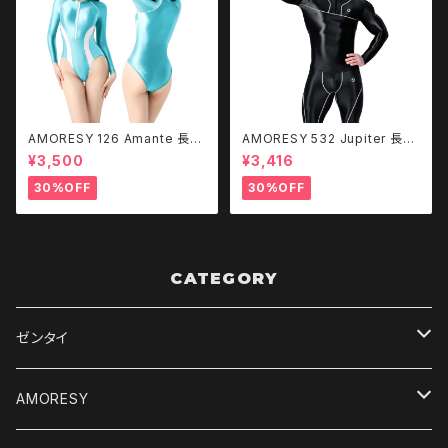
AMORESY 126 Amante 長袖
AMORESY 532 Jupiter 長袖
水着（フロントジップ）
スポーツ Top & Leggings (T
¥3,500
¥3,416
opのみ)
30%OFF
30%OFF
CATEGORY
ゼンタイ
デジタルコンテンツ
AMORESY