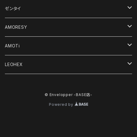
ゼンタイ
デジタルコンテンツ
AMORESY
オリジナルゼンタイ
レディース
AMOTi
キャットスーツ＆ユニタード
輸入品
メンズ
Women's
LEOHEX
水着＆レオタード
ボディスーツ
アクセサリー
Men's
レディース
© Envelopper -BASE店-
Tシャツ＆トップス
Tシャツ＆トップス
Powered by
レギンス＆ショーツ
レギンス＆ショーツ
ドレス＆ローブ
ボクサー,ブリーフ,トランクス