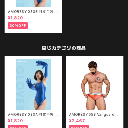
AMORESY 030B 肘丈手袋 S
T
¥1,820
30%OFF
同じカテゴリの商品
AMORESY 030A 肘丈手袋 S
AMORESY 558 Vanguardメ
T
ンズ極薄シースルーパンツ
¥1,820
¥2,467