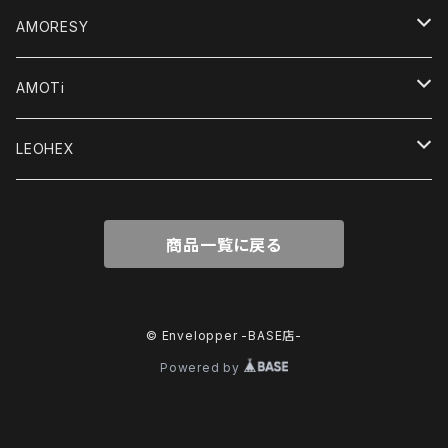
デジタルコンテンツ
AMORESY
オリジナルゼンタイ
レディース
AMOTi
キャットスーツ＆ユニタード
輸入品
メンズ
Women's
LEOHEX
水着＆レオタード
ボディスーツ
アクセサリー
Men's
レディース
商品一覧に戻る
Tシャツ＆トップス
Tシャツ＆トップス
レギンス＆ショーツ
レギンス＆ショーツ
© Envelopper -BASE店-
Powered by
ドレス＆ローブ
ボクサー,ブリーフ,トランクス
スポーツ＆アクティブウェア