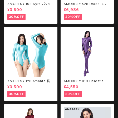
AMORESY 108 Nyra バックレ
AMORESY 528 Draco フルレ
ス レッグストラップ 水着
ングススポーツボティスーツ
¥3,500
¥6,986
30%OFF
30%OFF
AMORESY 126 Amante 長袖
AMORESY 019 Celestia フ
水着（フロントジップ）
ロントジップ キャットスーツ CQ
¥3,500
¥4,550
LK
30%OFF
30%OFF