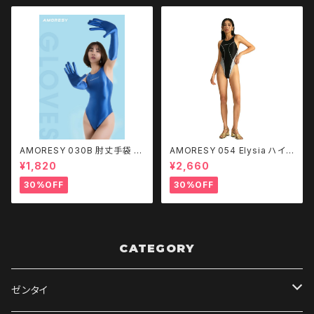
AMORESY 030B 肘丈手袋 S
AMORESY 054 Elysia ハイレ
T
グバックレス競水着
¥1,820
¥2,660
30%OFF
30%OFF
CATEGORY
ゼンタイ