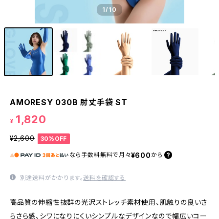
1
/10
AMORESY 030B 肘丈手袋 ST
1,820
¥
¥2,600
30%OFF
¥600
なら
手数料無料で
月々
から
別途送料がかかります。
送料を確認する
高品質の伸縮性抜群の光沢ストレッチ素材使用、肌触りの良いさ
らさら感、シワになりにくいシンプルなデザインなので幅広いコー