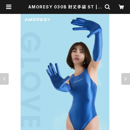
AMORESY 030B 肘丈手袋 ST | E
nvelopper -BASE店-