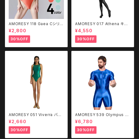
AMORESY 118 Gaea Cシリー
AMORESY 017 Athena キャ
ズ シースルーハイレグ バックレ
ットスーツ（Classic Colors）C
¥2,800
¥4,550
ス 水着
HKL
30%OFF
30%OFF
AMORESY 051 Viverra バッ
AMORESY 539 Olympus ス
クレス水着
ポーツボディースーツ
¥2,660
¥6,780
30%OFF
30%OFF