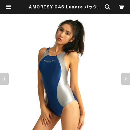
AMORESY 046 Lunara バックレ
ス水着 | Envelopper -BASE店-