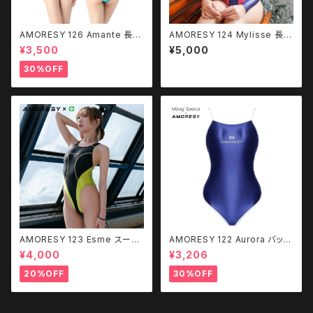
AMORESY 126 Amante 長袖
AMORESY 124 Mylisse 長袖
水着（フロントジップ）
水着（ぴたけっと コラボ商品）
¥3,500
¥5,000
30%OFF
AMORESY 123 Esme スーパ
AMORESY 122 Aurora バック
ーハイレグバックレス水着（コス
レス水着（Mizugi Spaceコラ
¥4,000
¥3,206
ホリック コラボ商品）
ボ商品）
20%OFF
30%OFF