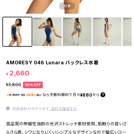
1
/8
AMORESY 046 Lunara バックレス水着
2,660
¥
¥3,800
30%OFF
¥880
なら
手数料無料で
月々
から
別途送料がかかります。
送料を確認する
高品質の伸縮性抜群の光沢ストレッチ素材使用、肌触りの良いさ
らさら感、シワになりにくいシンプルなデザインなので幅広いコー