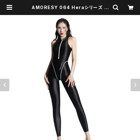
AMORESY 064 Heraシリーズ フ
ロントジップキャットスーツ | Envel
opper -BASE店-