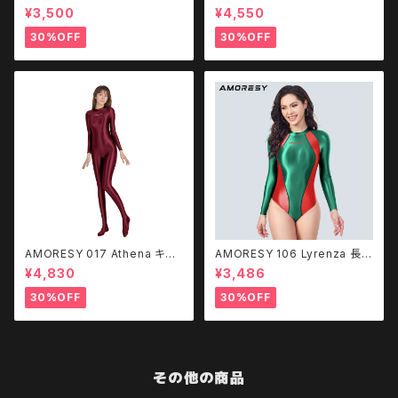
水着（フロントジップ）
ロントジップ キャットスーツ CQ
¥3,500
¥4,550
LK
30%OFF
30%OFF
AMORESY 017 Athena キャ
AMORESY 106 Lyrenza 長袖
ットスーツ - Burgundy
水着 レオタード
¥4,830
¥3,486
30%OFF
30%OFF
その他の商品