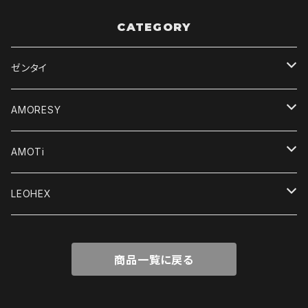
CATEGORY
ゼンタイ
デジタルコンテンツ
AMORESY
オリジナルゼンタイ
レディース
AMOTi
キャットスーツ＆ユニタード
輸入品
メンズ
Women's
LEOHEX
水着＆レオタード
ボディスーツ
アクセサリー
Men's
レディース
商品一覧に戻る
Tシャツ＆トップス
Tシャツ＆トップス