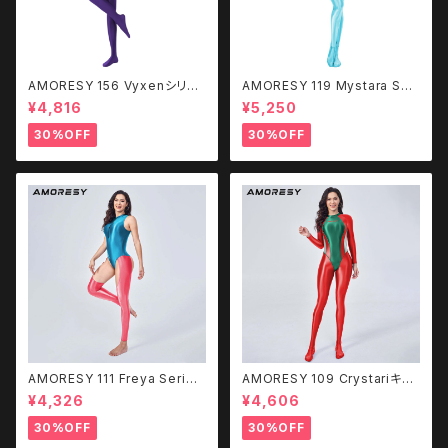
AMORESY 156 Vyxenシリー
AMORESY 119 Mystara Seri
ズ スプーキーキャットスーツ
es キャットスーツ
¥4,816
¥5,250
30%OFF
30%OFF
AMORESY 111 Freya Series
AMORESY 109 Crystariキャ
フロントジップカットアウトキャッ
ットスーツ
¥4,326
¥4,606
トスーツ
30%OFF
30%OFF