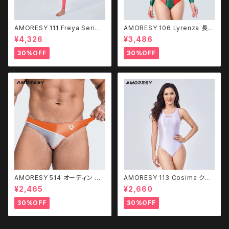
AMORESY 111 Freya Series
AMORESY 106 Lyrenza 長袖
フロントジップカットアウトキャッ
水着 レオタード
¥4,326
¥3,486
トスーツ
30%OFF
30%OFF
AMORESY 514 オーディン ス
AMORESY 113 Cosima クラ
イミングブリーフ
シックバックレス水着
¥2,465
¥2,660
30%OFF
30%OFF